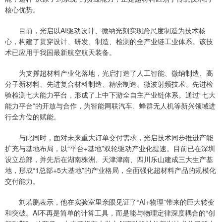
核心优势。
目前，光启以AI驱动设计、微纳光刻实现跨尺度制造为技术核
心，构建了贯穿设计、研发、制造、检测的全产业链工业体系。该技
术已应用于我国最新航空航天装备。
为支撑超材料产业化落地，光启打造了人工智能、微纳制造、高
分子新材料、先进复合材料制造、精密制造、微波射频技术、先进检
验检测七大能力平台，形成了上中下游全自主产业链体系。通过“七大
能力平台”的开放与合作，为智能网联汽车、蜂群无人机等新兴领域进
行全方位的赋能。
与此同时，面对未来重大订单交付需求，光启技术同步推进产能
扩充与基地布局，以“平台+基地”双轮驱动产业化提速。目前已在深圳
设立总部，并先后在湖南株洲、天津津南、四川乐山建成三大生产基
地，形成“1总部+5大基地”的产业格局，全面强化超材料产品的规模化
交付能力。
刘若鹏表示，他在实验室里亲眼见证了“AI+物理”带来的巨大转变
和突破。AI不再是简单的计算工具，而是能与物理定律深度耦合的“创