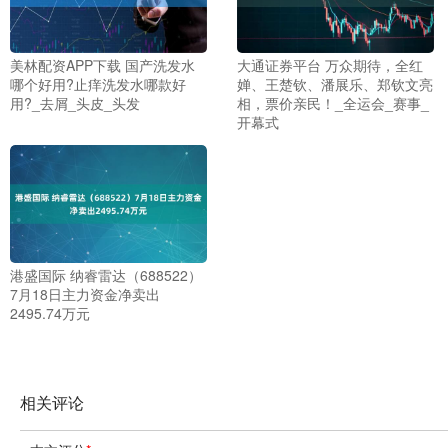
美林配资APP下载 国产洗发水
大通证券平台 万众期待，全红
哪个好用?止痒洗发水哪款好
婵、王楚钦、潘展乐、郑钦文亮
用?_去屑_头皮_头发
相，票价亲民！_全运会_赛事_
开幕式
港盛国际 纳睿雷达（688522）
7月18日主力资金净卖出
2495.74万元
相关评论