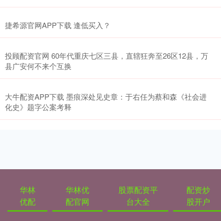
捷希源官网APP下载 逢低买入？
投顾配资官网 60年代重庆七区三县，直辖狂奔至26区12县，万
县广安何不来个互换
大牛配资APP下载 墨痕深处见史章：于右任为蔡和森《社会进
化史》题字公案考释
华林
华林优
股票配资平
配资炒
优配
配官网
台大全
股开户