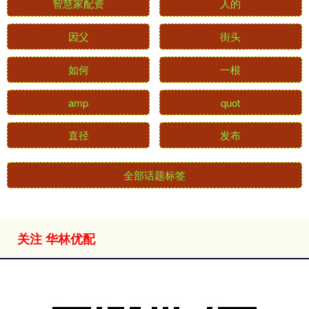
智慧家配资
人的
因父
街头
如何
一根
amp
quot
直径
发布
全部话题标签
关注 华林优配