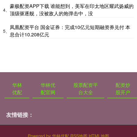
豪极配资APP下载 谁能想到，美军在印太地区耀武扬威的
4、
顶级驱逐舰，没被敌人的炮弹击中，没
凤凰配资平台 国金证券：完成10亿元短期融资券兑付 本
5、
息合计10.208亿元
华林
华林优
股票配资平
配资炒
优配
配官网
台大全
股开户
友情链接：
Powered by
华林优配
RSS地图
HTML地图