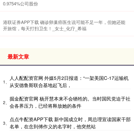
0.9754%公司股份
港联证券APP下载 确诊卵巢癌医生说可能不足一年，但她还能
开旅馆，每天打扫卫生！_女士_化疗_希福
最新文章
人人配配资官网 外媒5月2日报道：“一架美国C-17运输机
1、
从安德鲁斯联合基地起飞后，
掘金配资官网 杨开慧本来不会牺牲的。当时国民党迫于社
2、
会各界压力，已经将释放她的条件
点点牛配资APP下载 新中国成立时，周总理宣读国家干部
3、
名单，在念到傅作义的名字时，他突然站