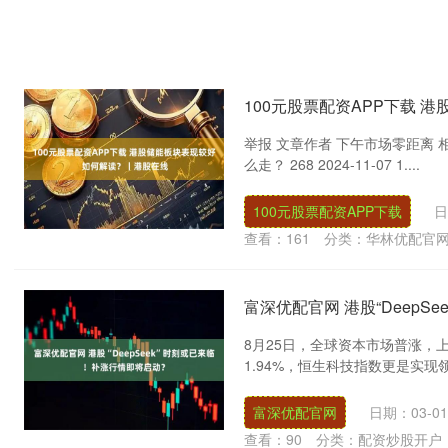
100元股票配资APP下载 
举报 文章作者 下午市场零距离 相
么走？ 268 2024-11-07 1....
100元股票配资APP下载
日
查看：
161
分类：
华林优配官
富深优配官网 港股“DeepS
8月25日，全球资本市场普涨，上
1.94%，恒生科技指数更是实现领跑
富深优配官网
日期：03-01
查看：
90
分类：
配资炒股开户