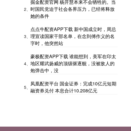
掘金配资官网 杨开慧本来不会牺牲的。当
时国民党迫于社会各界压力，已经将释放
2、
她的条件
点点牛配资APP下载 新中国成立时，周总
理宣读国家干部名单，在念到傅作义的名
3、
字时，他突然站
豪极配资APP下载 谁能想到，美军在印太
地区耀武扬威的顶级驱逐舰，没被敌人的
4、
炮弹击中，没
凤凰配资平台 国金证券：完成10亿元短期
5、
融资券兑付 本息合计10.208亿元