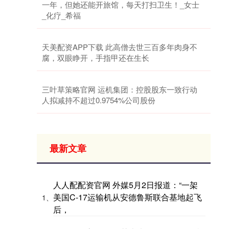
一年，但她还能开旅馆，每天打扫卫生！_女士
_化疗_希福
天美配资APP下载 此高僧去世三百多年肉身不
腐，双眼睁开，手指甲还在生长
三叶草策略官网 运机集团：控股股东一致行动
人拟减持不超过0.9754%公司股份
最新文章
人人配配资官网 外媒5月2日报道：“一架
美国C-17运输机从安德鲁斯联合基地起飞
1、
后，