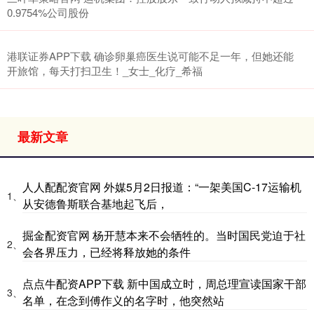
0.9754%公司股份
港联证券APP下载 确诊卵巢癌医生说可能不足一年，但她还能
开旅馆，每天打扫卫生！_女士_化疗_希福
最新文章
人人配配资官网 外媒5月2日报道：“一架美国C-17运输机
1、
从安德鲁斯联合基地起飞后，
掘金配资官网 杨开慧本来不会牺牲的。当时国民党迫于社
2、
会各界压力，已经将释放她的条件
点点牛配资APP下载 新中国成立时，周总理宣读国家干部
3、
名单，在念到傅作义的名字时，他突然站