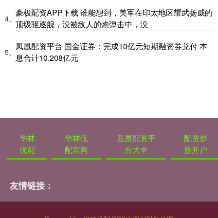
豪极配资APP下载 谁能想到，美军在印太地区耀武扬威的
4、
顶级驱逐舰，没被敌人的炮弹击中，没
凤凰配资平台 国金证券：完成10亿元短期融资券兑付 本
5、
息合计10.208亿元
华林
华林优
股票配资平
配资炒
优配
配官网
台大全
股开户
友情链接：