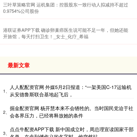
三叶草策略官网 运机集团：控股股东一致行动人拟减持不超过
0.9754%公司股份
港联证券APP下载 确诊卵巢癌医生说可能不足一年，但她还能
开旅馆，每天打扫卫生！_女士_化疗_希福
最新文章
人人配配资官网 外媒5月2日报道：“一架美国C-17运输机
1、
从安德鲁斯联合基地起飞后，
掘金配资官网 杨开慧本来不会牺牲的。当时国民党迫于社
2、
会各界压力，已经将释放她的条件
点点牛配资APP下载 新中国成立时，周总理宣读国家干部
3、
名单，在念到傅作义的名字时，他突然站