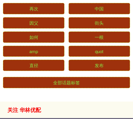
再次
中国
因父
街头
如何
一根
amp
quot
直径
发布
全部话题标签
关注 华林优配