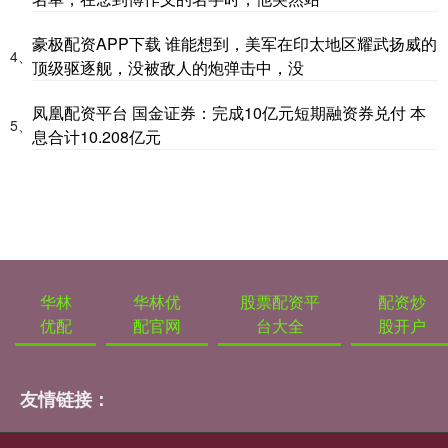
豪极配资APP下载 谁能想到，美军在印太地区耀武扬威的
4、
顶级驱逐舰，没被敌人的炮弹击中，没
凤凰配资平台 国金证券：完成10亿元短期融资券兑付 本
5、
息合计10.208亿元
华林
华林优
股票配资平
配资炒
优配
配官网
台大全
股开户
友情链接：