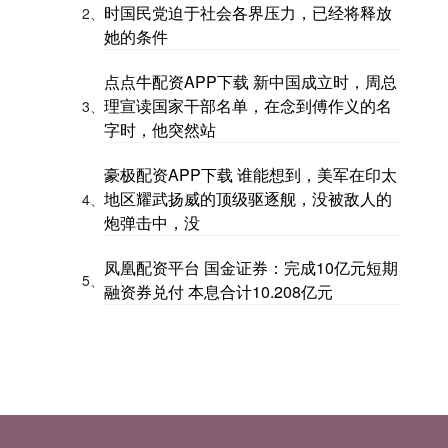
时国民党迫于社会各界压力，已经将释放
2、
她的条件
点点牛配资APP下载 新中国成立时，周总
理宣读国家干部名单，在念到傅作义的名
3、
字时，他突然站
豪极配资APP下载 谁能想到，美军在印太
地区耀武扬威的顶级驱逐舰，没被敌人的
4、
炮弹击中，没
凤凰配资平台 国金证券：完成10亿元短期
5、
融资券兑付 本息合计10.208亿元