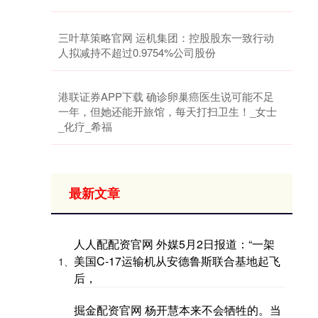
三叶草策略官网 运机集团：控股股东一致行动
人拟减持不超过0.9754%公司股份
港联证券APP下载 确诊卵巢癌医生说可能不足
一年，但她还能开旅馆，每天打扫卫生！_女士
_化疗_希福
最新文章
人人配配资官网 外媒5月2日报道：“一架
美国C-17运输机从安德鲁斯联合基地起飞
1、
后，
掘金配资官网 杨开慧本来不会牺牲的。当