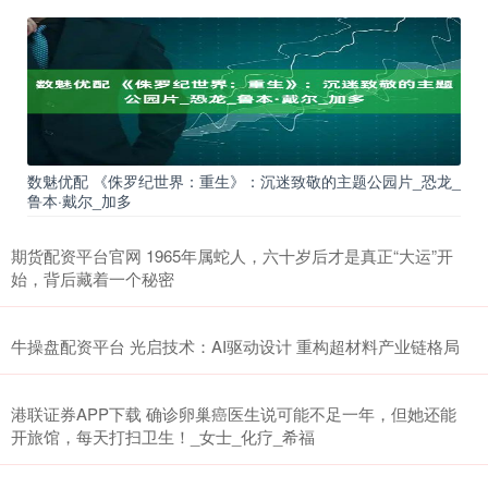
数魅优配 《侏罗纪世界：重生》：沉迷致敬的主题公园片_恐龙_
鲁本·戴尔_加多
期货配资平台官网 1965年属蛇人，六十岁后才是真正“大运”开
始，背后藏着一个秘密
牛操盘配资平台 光启技术：AI驱动设计 重构超材料产业链格局
港联证券APP下载 确诊卵巢癌医生说可能不足一年，但她还能
开旅馆，每天打扫卫生！_女士_化疗_希福