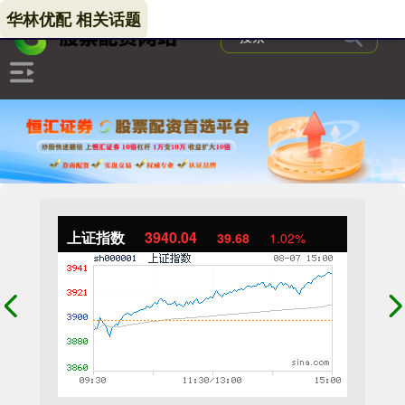
华林优配 相关话题
上证指数
3940.04
39.68
1.02%