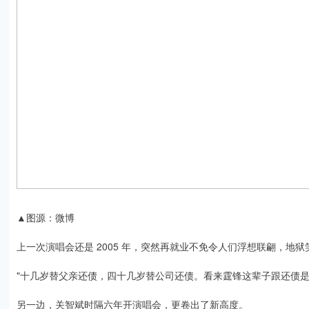
▲图源：微博
上一次演唱会还是 2005 年，突然再就业不免令人们浮想联翩，地
"十几岁替父亲还债，四十几岁替公司还债。看来霆锋这辈子跟还债是
另一边，关智斌时隔六年开演唱会，更卷出了新高度。