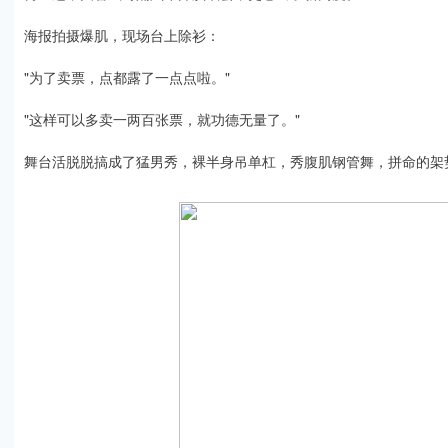
海报拍摄爆肌，现场台上除衫：
"为了卖票，点都露了一点点啦。"
"这样可以多卖一两百张票，就功德无量了。"
舞台活脱脱搞成了猛男秀，裸半身吊单杠，秀腹肌钢管舞，拼命的架