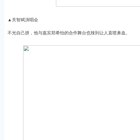
▲关智斌演唱会
不光自己拼，他与嘉宾郑希怡的合作舞台也辣到让人直喷鼻血。