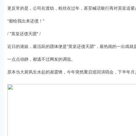
更反常的是，公司在渡劫，粉丝在过年，甚至喊话银行再对英皇追紧
"都给我出来还债！"
/ "英皇还债天团" /
近日的港娱，最活跃的团体便是"英皇还债天团"，最热闹的一出戏就
一点点动静，都逃不过网友的调侃。
原本当大厨风生水起的谢霆锋，今年突然重启巡回演唱会，下半年月月开