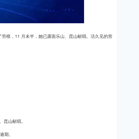
了劳模，11 月未半，她已露面乐山、昆山献唱。活久见的营
山、昆山献唱。
已逾期。