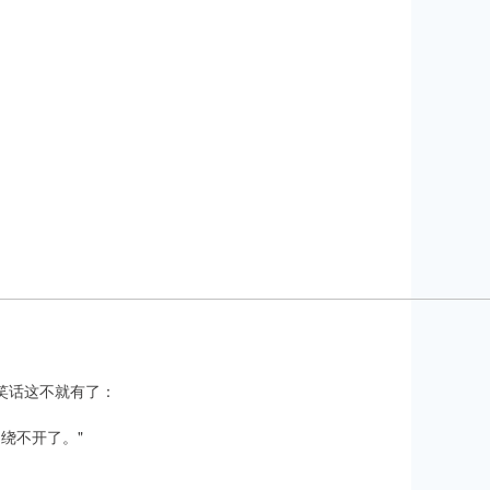
狱笑话这不就有了：
绕不开了。"