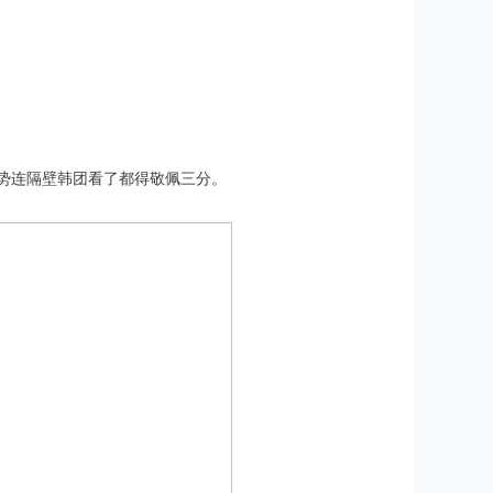
势连隔壁韩团看了都得敬佩三分。