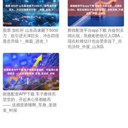
股票 加杠杆 山东高速砸下5000
辉煌配资平台app下载 兴奋剂丑
万，欲引进天津巨头，冲击四强
闻出现，巩晓彬把他引入CBA，
悬念升级！_林庭_进攻_1
现在杜锋估计也会受牵连了_吉
伦沃特_外援_山东队
财惠配资APP下载 车子擦得亮
堂堂的，开起来心里都敞亮
—— 这感觉谁懂啊_车身_老朋
友_时候