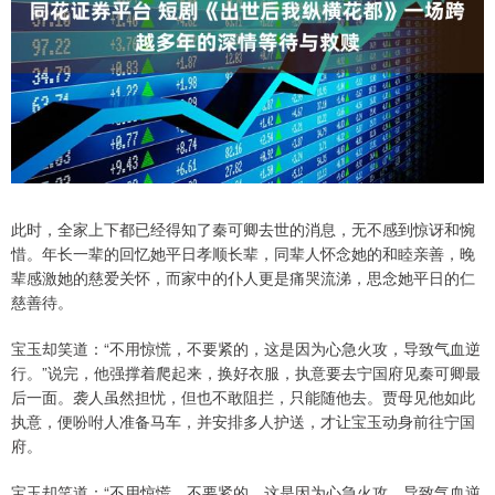
此时，全家上下都已经得知了秦可卿去世的消息，无不感到惊讶和惋
惜。年长一辈的回忆她平日孝顺长辈，同辈人怀念她的和睦亲善，晚
辈感激她的慈爱关怀，而家中的仆人更是痛哭流涕，思念她平日的仁
慈善待。
宝玉却笑道：“不用惊慌，不要紧的，这是因为心急火攻，导致气血逆
行。”说完，他强撑着爬起来，换好衣服，执意要去宁国府见秦可卿最
后一面。袭人虽然担忧，但也不敢阻拦，只能随他去。贾母见他如此
执意，便吩咐人准备马车，并安排多人护送，才让宝玉动身前往宁国
府。
宝玉却笑道：“不用惊慌，不要紧的，这是因为心急火攻，导致气血逆