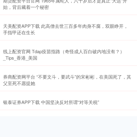
期货配资平台官网 1965年属蛇人，六十岁后才是真正“大运”开
始，背后藏着一个秘密
天美配资APP下载 此高僧去世三百多年肉身不腐，双眼睁开，
手指甲还在生长
线上配资官网 Tdap疫苗指路（奇怪成人百白破内地没有？）
_Tips_香港_美国
券商配资网平台 “不要文斗，要武斗”的宋彬彬，在美国死了，其
父至死不愿提她
银泰证券APP下载 中国坚决反对所谓“对等关税”