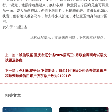
行。”说完，他强撑着爬起来，换好衣服，执意要去宁国府见秦可卿最
后一面。袭人虽然担忧，但也不敢阻拦，只能随他去。贾母见他如此
执意，便吩咐人准备马车，并安排多人护送，才让宝玉动身前往宁国
府。
发布于：浙江省
华林优配提示：文章来自网络，不代表本站观点。
上一篇：
诚信双赢 重庆市辽宁省2026届高三9月联合调研考试语文
试题及答案
下一篇：
创利配资平台 罗普斯金：截至9月19日公司合并普通账户
和融资融券信用账户股东总户数为21201户
相关文章