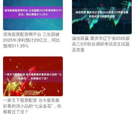
澄海股票配资网平台 三生国健
诚信双赢 重庆市辽宁省2026届
2025年净利预计29亿元，同比
高三9月联合调研考试语文试题
预增311.35%
及答案
一家天下股票配资 当今最美最
好看的演小品的“七朵金花”，你
都看过了没？