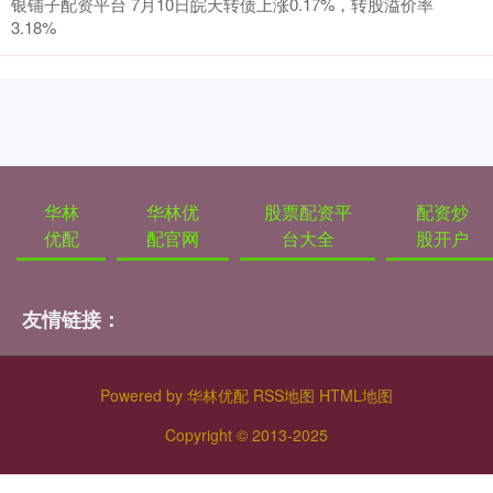
银铺子配资平台 7月10日皖天转债上涨0.17%，转股溢价率
3.18%
华林
华林优
股票配资平
配资炒
优配
配官网
台大全
股开户
友情链接：
Powered by
华林优配
RSS地图
HTML地图
Copyright
© 2013-2025