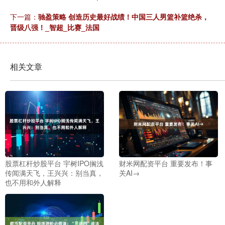
下一篇：
驰盈策略 创造历史最好战绩！中国三人男篮补篮绝杀，
晋级八强！_智超_比赛_法国
相关文章
股票杠杆炒股平台 宇树IPO搁浅
财米网配资平台 重要发布！事
传闻满天飞，王兴兴：别当真，
关AI→
也不用和外人解释